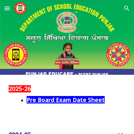
Skip to main content
Skip to navigation
202
5
-2
6
Pre Board Exam Date Sheet